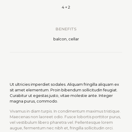
4 + 2
BENEFITS
balcon, cellar
Ut ultricies imperdiet sodales. Aliquam fringilla aliquam ex
sit amet elementum. Proin bibendum sollicitudin feugiat.
Curabitur ut egestas justo, vitae molestie ante. Integer
magna purus, commodo.
Vivamus in diam turpis. In condimentum maximus tristique.
Maecenas non laoreet odio. Fusce lobortis porttitor purus,
vel vestibulum libero pharetra vel. Pellentesque lorem
augue, fermentum nec nibh et, fringilla sollicitudin orci.