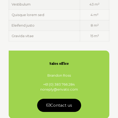
Vestibulum
43 m²
Quisque lorem sed
4 m²
Eleifend justo
8 m²
Gravida vitae
15 m²
Sales office
Brandon Ross
+61 (0) 383 766 284
noreply@envato.com
Contact us